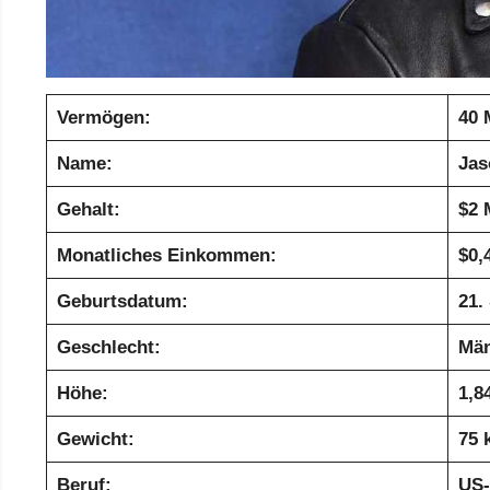
Vermögen:
40 
Name:
Jas
Gehalt:
$2 
Monatliches Einkommen:
$0,
Geburtsdatum:
21.
Geschlecht:
Män
Höhe:
1,84
Gewicht:
75 
Beruf:
US-