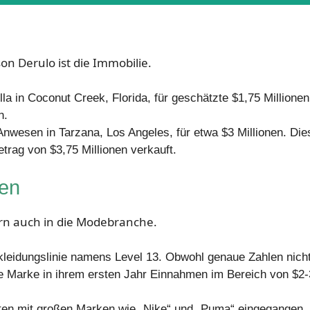
on Derulo ist die Immobilie.
lla in Coconut Creek, Florida, für geschätzte $1,75 Millionen
n.
Anwesen in Tarzana, Los Angeles, für etwa $3 Millionen. Di
trag von $3,75 Millionen verkauft.
en
ern auch in die Modebranche.
ekleidungslinie namens Level 13. Obwohl genaue Zahlen nich
die Marke in ihrem ersten Jahr Einnahmen im Bereich von $2-
ften mit großen Marken wie „Nike“ und „Puma“ eingegangen.