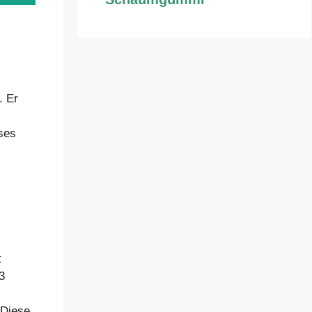
. Er
eses
t
3
 Diese