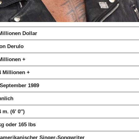
Millionen Dollar
on Derulo
Millionen +
4 Millionen +
 September 1989
nlich
 m. (6′ 0″)
kg oder 165 lbs
amerikanischer Singer-Songwriter