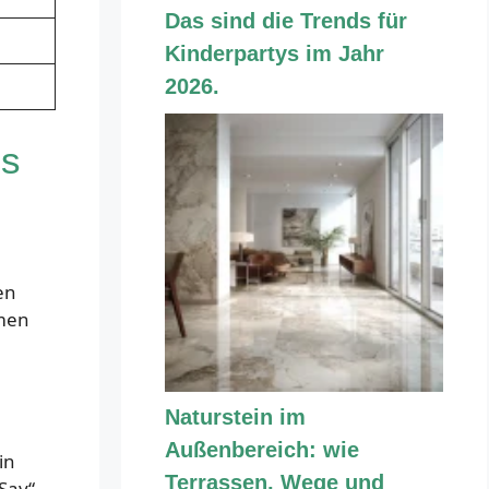
Das sind die Trends für
Kinderpartys im Jahr
2026.
es
en
mmen
Naturstein im
Außenbereich: wie
in
Terrassen, Wege und
 Say“