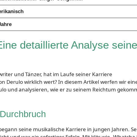
rikanisch
Jahre
ne detaillierte Analyse sein
riter und Tänzer, hat im Laufe seiner Karriere
son Derulo wirklich wert? In diesem Artikel werfen wir ein
erulo und analysieren, wie er zu seinem Reichtum geko
 Durchbruch
begann seine musikalische Karriere in jungen Jahren. Se
cht und war ein sofortiger Erfolg. Mit Hits wie „Whatcha