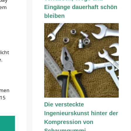
sem
Eingänge dauerhaft schön
bleiben
icht
e.
lmen
015
Die versteckte
Ingenieurskunst hinter der
Kompression von
Schaumgummi