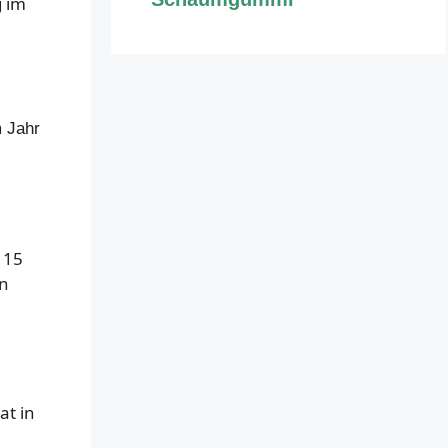
g im
m Jahr
 15
rn
at in