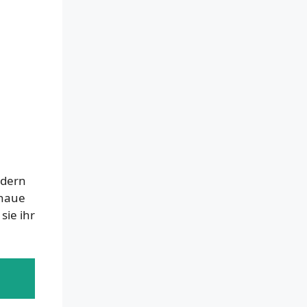
ndern
enaue
sie ihr