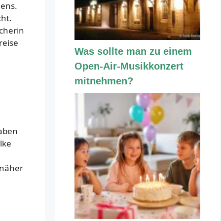
hens.
ht.
cherin
reise
Was sollte man zu einem
Open-Air-Musikkonzert
mitnehmen?
haben
lke
 näher