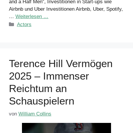
and a Half Men”, Investitionen in Start-ups wie
Airbnb und Uber Investitionen Airbnb, Uber, Spotify,
…
Weiterlesen …
Kategorien
Actors
Terence Hill Vermögen
2025 – Immenser
Reichtum an
Schauspielern
von
William Collins