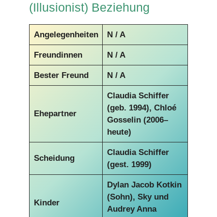
(Illusionist) Beziehung
Angelegenheiten
N / A
Freundinnen
N / A
Bester Freund
N / A
Claudia Schiffer
(geb. 1994), Chloé
Ehepartner
Gosselin (2006–
heute)
Claudia Schiffer
Scheidung
(gest. 1999)
Dylan Jacob Kotkin
(Sohn), Sky und
Kinder
Audrey Anna