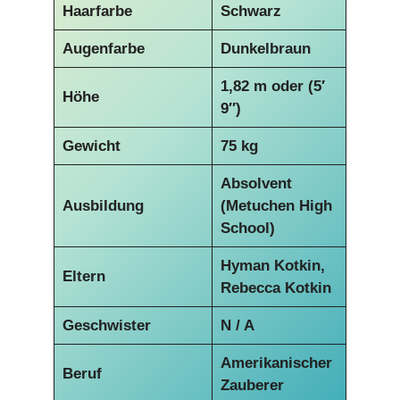
Haarfarbe
Schwarz
Augenfarbe
Dunkelbraun
1,82 m
oder (5′
Höhe
9″)
Gewicht
75 kg
Absolvent
Ausbildung
(Metuchen High
School)
Hyman Kotkin,
Eltern
Rebecca Kotkin
Geschwister
N / A
Amerikanischer
Beruf
Zauberer