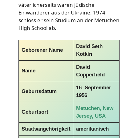
väterlicherseits waren jüdische
Einwanderer aus der Ukraine. 1974
schloss er sein Studium an der Metuchen
High School ab.
David Seth
Geborener Name
Kotkin
David
Name
Copperfield
16. September
Geburtsdatum
1956
Metuchen, New
Geburtsort
Jersey, USA
Staatsangehörigkeit
amerikanisch