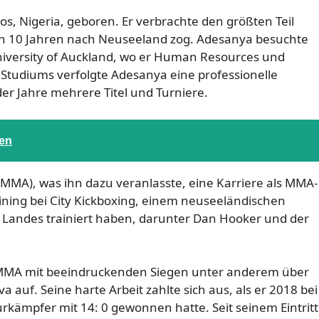
os, Nigeria, geboren. Er verbrachte den größten Teil
 von 10 Jahren nach Neuseeland zog. Adesanya besuchte
niversity of Auckland, wo er Human Resources und
 Studiums verfolgte Adesanya eine professionelle
er Jahre mehrere Titel und Turniere.
gen
s (MMA), was ihn dazu veranlasste, eine Karriere als MMA-
ining bei City Kickboxing, einem neuseeländischen
s Landes trainiert haben, darunter Dan Hooker und der
r MMA mit beeindruckenden Siegen unter anderem über
 auf. Seine harte Arbeit zahlte sich aus, als er 2018 bei
kämpfer mit 14: 0 gewonnen hatte. Seit seinem Eintritt