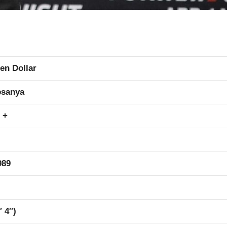
nen Dollar
esanya
 +
989
′ 4″)