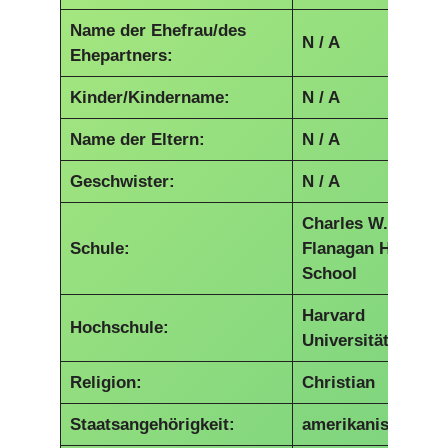
Name der Ehefrau/des
N / A
Ehepartners:
Kinder/Kindername:
N / A
Name der Eltern:
N / A
Geschwister:
N / A
Charles W.
Schule:
Flanagan High
School
Harvard
Hochschule:
Universität
Religion:
Christian
Staatsangehörigkeit:
amerikanisch