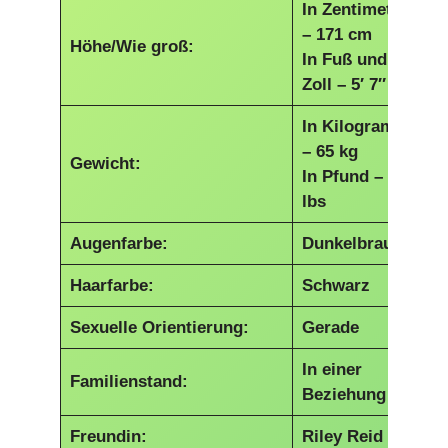
In Zentimetern
– 171 cm
Höhe/Wie groß:
In Fuß und
Zoll – 5′ 7″
In Kilogramm
– 65 kg
Gewicht:
In Pfund – 143
lbs
Augenfarbe:
Dunkelbraun
Haarfarbe:
Schwarz
Sexuelle Orientierung:
Gerade
In einer
Familienstand:
Beziehung
Freundin:
Riley Reid