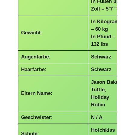
In Füßen und
Zoll – 5’7 ”
In Kilogramm
– 60 kg
Gewicht:
In Pfund –
132 lbs
Augenfarbe:
Schwarz
Haarfarbe:
Schwarz
Jason Bake
Tuttle,
Eltern Name:
Holiday
Robin
Geschwister:
N / A
Hotchkiss
Schule: