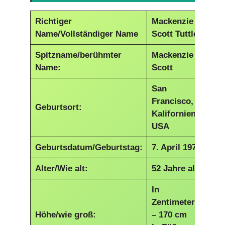
Richtiger
Mackenzie
Name/Vollständiger Name
Scott Tuttle
Spitzname/berühmter
Mackenzie
Name:
Scott
San
Francisco,
Geburtsort:
Kalifornien,
USA
Geburtsdatum/Geburtstag:
7. April 1970
Alter/Wie alt:
52 Jahre alt
In
Zentimetern
Höhe/wie groß:
– 170 cm