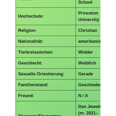
School
Princeton
Hochschule:
University
Religion:
Christian
Nationalität:
amerikanisch
Tierkreiszeichen:
Widder
Geschlecht:
Weiblich
Sexuelle Orientierung:
Gerade
Familienstand:
Geschieden
Freund:
N / A
Dan Jewett
(m. 2021–