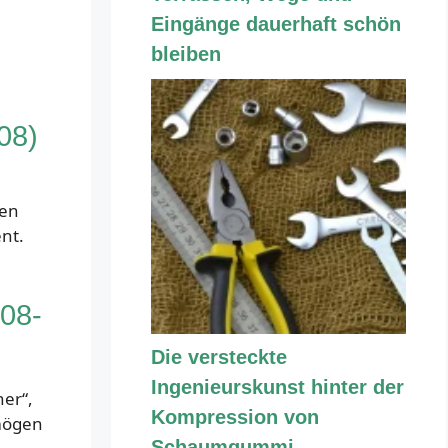
Eingänge dauerhaft schön
bleiben
08)
ten
ent.
008-
Die versteckte
Ingenieurskunst hinter der
her“,
Kompression von
rmögen
Schaumgummi