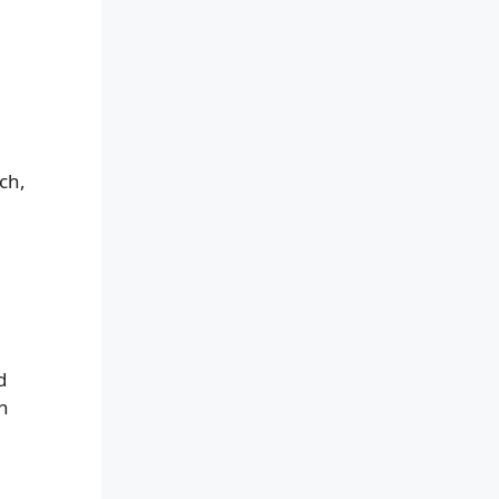
ch,
d
n