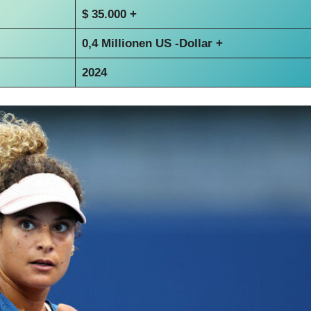
$ 35.000 +
0,4 Millionen US -Dollar +
2024