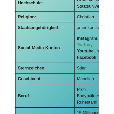
Hochschule:
Staatsuniversität
Religion:
Christian
Staatsangehörigkeit:
amerikanisch
Instagram
,
Twitter
,
Social-Media-Konten:
Youtube
Und
Facebook
Sternzeichen:
Stier
Geschlecht:
Männlich
Profi-
Beruf:
Bodybuilder im
Ruhestand
15 Millionen