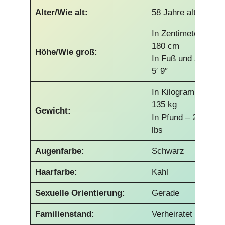
Alter/Wie alt:
58 Jahre alt
In Zentimetern –
180 cm
Höhe/Wie groß:
In Fuß und Zoll –
5′ 9″
In Kilogramm –
135 kg
Gewicht:
In Pfund – 297
lbs
Augenfarbe:
Schwarz
Haarfarbe:
Kahl
Sexuelle Orientierung:
Gerade
Familienstand:
Verheiratet