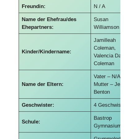
Freundin:
N / A
Name der Ehefrau/des
Susan
Ehepartners:
Williamson
Jamilleah
Coleman,
Kinder/Kindername:
Valencia Daniel
Coleman
Vater – N/A
Name der Eltern:
Mutter – Jessie
Benton
Geschwister:
4 Geschwister
Bastrop
Schule:
Gymnasium
Grummelnde