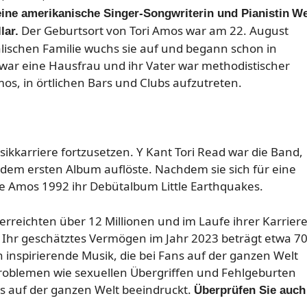
eine amerikanische Singer-Songwriterin und Pianistin
We
Der Geburtsort von Tori Amos war am 22. August
lar.
lischen Familie wuchs sie auf und begann schon in
r war eine Hausfrau und ihr Vater war methodistischer
os, in örtlichen Bars und Clubs aufzutreten.
kkarriere fortzusetzen. Y Kant Tori Read war die Band,
h dem ersten Album auflöste. Nachdem sie sich für eine
hte Amos 1992 ihr Debütalbum Little Earthquakes.
rreichten über 12 Millionen und im Laufe ihrer Karrier
Ihr geschätztes Vermögen im Jahr 2023 beträgt etwa 7
in inspirierende Musik, die bei Fans auf der ganzen Welt
Problemen wie sexuellen Übergriffen und Fehlgeburten
ns auf der ganzen Welt beeindruckt.
Überprüfen Sie auch