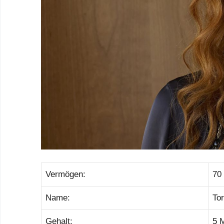
Vermögen:
70 
Name:
To
Gehalt:
5 M