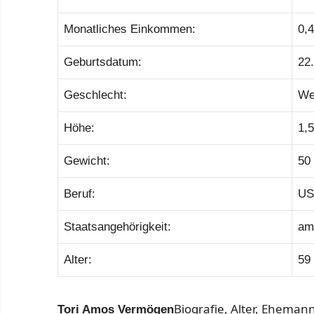
Monatliches Einkommen:
0,4
Geburtsdatum:
22
Geschlecht:
We
Höhe:
1,5
Gewicht:
50 
Beruf:
US
Staatsangehörigkeit:
am
Alter:
59
Biografie, Alter, Eheman
Tori Amos Vermögen