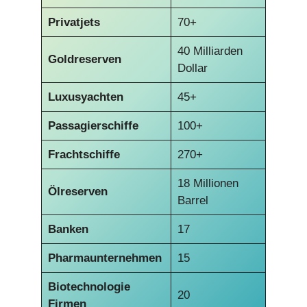
Privatjets
70+
40 Milliarden
Goldreserven
Dollar
Luxusyachten
45+
Passagierschiffe
100+
Frachtschiffe
270+
18 Millionen
Ölreserven
Barrel
Banken
17
Pharmaunternehmen
15
Biotechnologie
20
Firmen