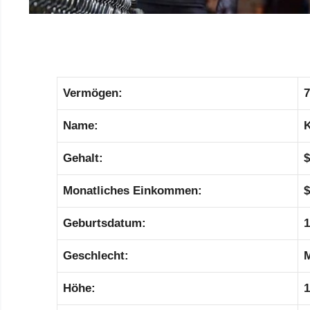
Vermögen:
7
Name:
K
Gehalt:
$
Monatliches Einkommen:
$
Geburtsdatum:
1
Geschlecht:
M
Höhe:
1