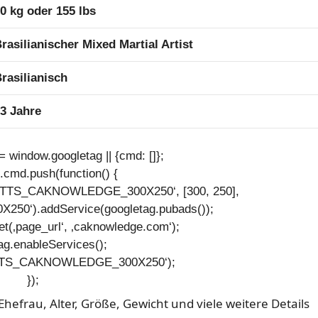
0 kg oder 155 lbs
rasilianischer Mixed Martial Artist
rasilianisch
3 Jahre
 window.googletag || {cmd: []};
.cmd.push(function() {
952/TTS_CAKNOWLEDGE_300X250‘, [300, 250],
0‘).addService(googletag.pubads());
et(‚page_url‘, ‚caknowledge.com‘);
ag.enableServices();
(‚TTS_CAKNOWLEDGE_300X250‘);
});
 Ehefrau, Alter, Größe, Gewicht und viele weitere Details