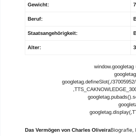
Gewicht:
7
Beruf:
B
Staatsangehörigkeit:
B
Alter:
3
window.googletag =
googletag
googletag.defineSlot(‚/37005
‚TTS_CAKNOWLEDGE_300X25
googletag.pubads().s
googlet
googletag.display
Biografie,
Das Vermögen von Charles Oliveira