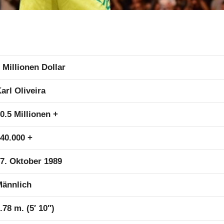
 Millionen Dollar
arl Oliveira
0.5 Millionen +
40.000 +
7. Oktober 1989
ännlich
.78 m. (5′ 10″)