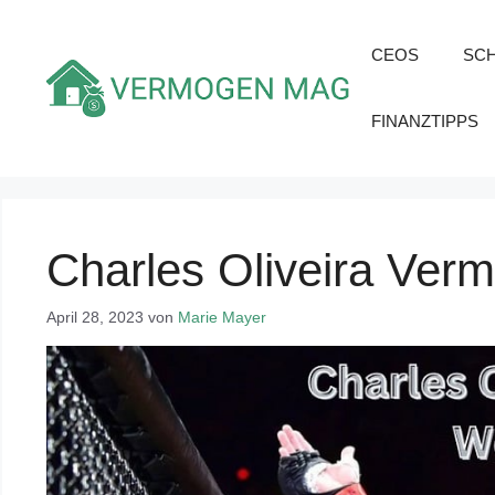
Zum
Inhalt
CEOS
SC
springen
FINANZTIPPS
Charles Oliveira Ver
April 28, 2023
von
Marie Mayer