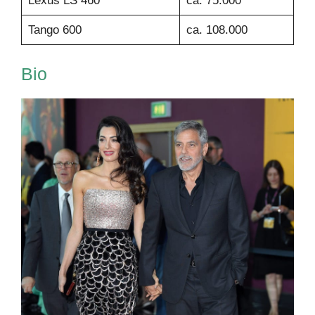
Lexus LS 460
ca. 75.000
Tango 600
ca. 108.000
Bio