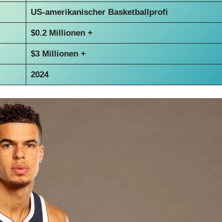
US-amerikanischer Basketballprofi
$0.2 Millionen +
$3 Millionen +
2024