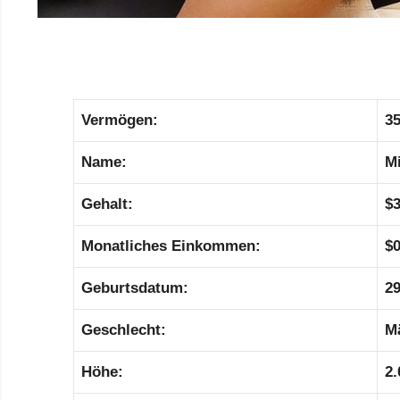
Vermögen:
35
Name:
Mi
Gehalt:
$3
Monatliches Einkommen:
$0
Geburtsdatum:
29
Geschlecht:
M
Höhe:
2.