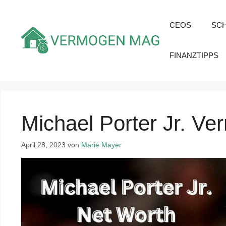
Zum
Inhalt
CEOS
SC
springen
FINANZTIPPS
Michael Porter Jr. V
April 28, 2023
von
Marie Mayer