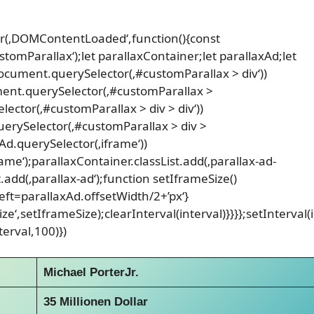
(‚DOMContentLoaded‘,function(){const
mParallax‘);let parallaxContainer;let parallaxAd;let
document.querySelector(‚#customParallax > div‘))
ent.querySelector(‚#customParallax >
lector(‚#customParallax > div > div‘))
erySelector(‚#customParallax > div >
axAd.querySelector(‚iframe‘))
me‘);parallaxContainer.classList.add(‚parallax-ad-
t.add(‚parallax-ad‘);function setIframeSize()
eft=parallaxAd.offsetWidth/2+’px‘}
‘,setIframeSize);clearInterval(interval)}}}};setInterval(
terval,100)})
Michael PorterJr.
35 Millionen Dollar