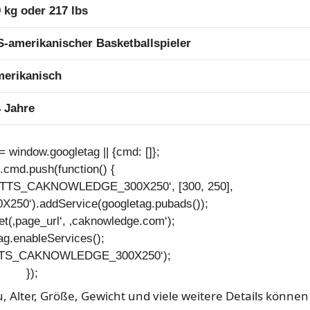
 kg oder 217 lbs
-amerikanischer Basketballspieler
merikanisch
 Jahre
 window.googletag || {cmd: []};
.cmd.push(function() {
952/TTS_CAKNOWLEDGE_300X250‘, [300, 250],
0‘).addService(googletag.pubads());
et(‚page_url‘, ‚caknowledge.com‘);
ag.enableServices();
(‚TTS_CAKNOWLEDGE_300X250‘);
});
u, Alter, Größe, Gewicht und viele weitere Details können