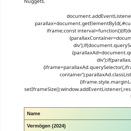
Nuggets.
document.addEventListener
parallax=document.getElementById(‚#custo
iframe;const interval=function(){if(
{parallaxContainer=docum
div‘);if(document.querySe
{parallaxAd=document.qu
div‘);if(parall
{iframe=parallaxAd.querySelector(‚ifra
container‘);parallaxAd.classLis
{iframe.style.marginL
setIframeSize();window.addEventListener(‚resize
Name
Vermögen (2024)