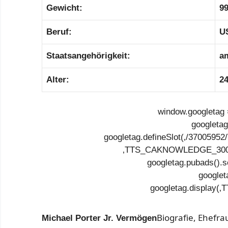
Gewicht:
99
Beruf:
US
Staatsangehörigkeit:
a
Alter:
24
window.googletag =
googletag
googletag.defineSlot(‚/37005
‚TTS_CAKNOWLEDGE_300X25
googletag.pubads().s
googlet
googletag.display
Biografie, Ehefra
Michael Porter Jr. Vermögen