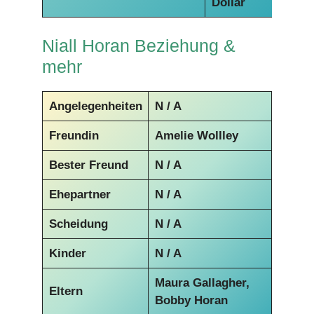
Dollar
Niall Horan Beziehung &
mehr
Angelegenheiten
N / A
Freundin
Amelie Wollley
Bester Freund
N / A
Ehepartner
N / A
Scheidung
N / A
Kinder
N / A
Maura Gallagher,
Eltern
Bobby Horan