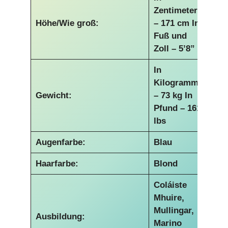
Zentimetern
Höhe/Wie groß:
– 171 cm
In
Fuß und
Zoll – 5’8”
In
Kilogramm
Gewicht:
– 73 kg
In
Pfund – 161
lbs
Augenfarbe:
Blau
Haarfarbe:
Blond
Coláiste
Mhuire,
Mullingar,
Ausbildung:
Marino