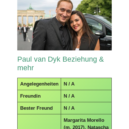
Paul van Dyk Beziehung &
mehr
Angelegenheiten
N / A
Freundin
N / A
Bester Freund
N / A
Margarita Morello
(m. 2017), Natascha