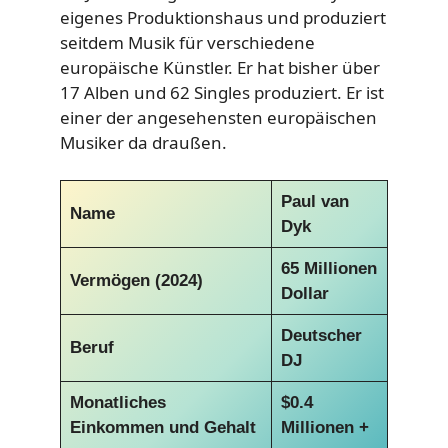
eigenes Produktionshaus und produziert
seitdem Musik für verschiedene
europäische Künstler. Er hat bisher über
17 Alben und 62 Singles produziert. Er ist
einer der angesehensten europäischen
Musiker da draußen.
Paul van
Name
Dyk
65 Millionen
Vermögen (2024)
Dollar
Deutscher
Beruf
DJ
Monatliches
$0.4
Einkommen und Gehalt
Millionen +