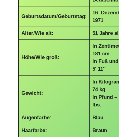
16. Dezember
Geburtsdatum/Geburtstag:
1971
Alter/Wie alt:
51 Jahre alt
In Zentimetern –
181 cm
Höhe/Wie groß:
In Fuß und Zoll –
5′ 11″
In Kilogramm –
74 kg
Gewicht:
In Pfund – 163
lbs.
Augenfarbe:
Blau
Haarfarbe:
Braun