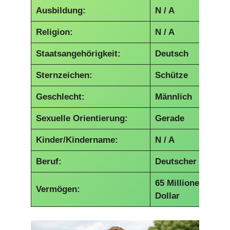
Ausbildung:
N / A
Religion:
N / A
Staatsangehörigkeit:
Deutsch
Sternzeichen:
Schütze
Geschlecht:
Männlich
Sexuelle Orientierung:
Gerade
Kinder/Kindername:
N / A
Beruf:
Deutscher DJ
65 Millionen
Vermögen:
Dollar