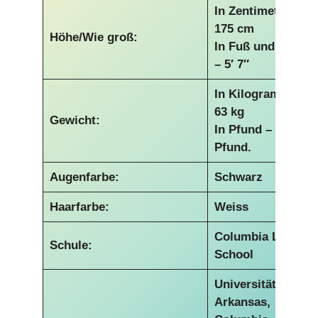
In Zentimetern –
175 cm
Höhe/Wie groß:
In Fuß und Zoll
– 5′ 7″
In Kilogramm –
63 kg
Gewicht:
In Pfund – 138
Pfund.
Augenfarbe:
Schwarz
Haarfarbe:
Weiss
Columbia Law
Schule:
School
Universität von
Arkansas,