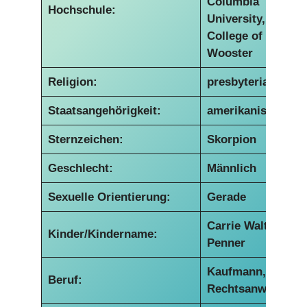
Columbia
Hochschule:
University,
College of
Wooster
Religion:
presbyterianisch
Staatsangehörigkeit:
amerikanisch
Sternzeichen:
Skorpion
Geschlecht:
Männlich
Sexuelle Orientierung:
Gerade
Carrie Walton
Kinder/Kindername:
Penner
Kaufmann,
Beruf:
Rechtsanwalt