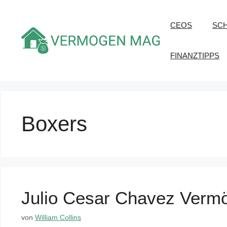
Zum
Inhalt
CEOS
SC
springen
FINANZTIPPS
Boxers
Julio Cesar Chavez Verm
von
William Collins