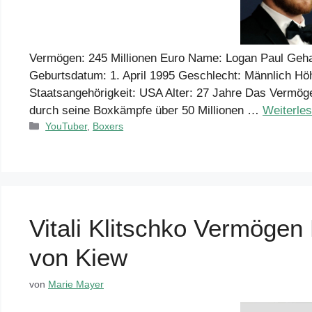
Vermögen: 245 Millionen Euro Name: Logan Paul Gehal
Geburtsdatum: 1. April 1995 Geschlecht: Männlich Höh
Staatsangehörigkeit: USA Alter: 27 Jahre Das Vermöge
durch seine Boxkämpfe über 50 Millionen …
Weiterle
Kategorien
YouTuber
,
Boxers
Vitali Klitschko Vermöge
von Kiew
von
Marie Mayer