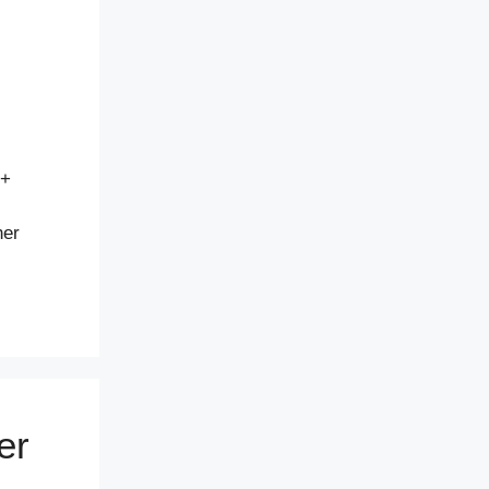
 +
her
er