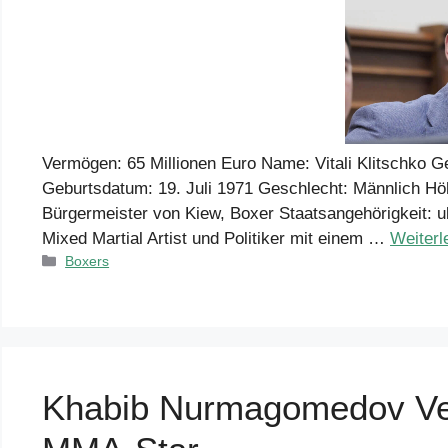
Vermögen: 65 Millionen Euro Name: Vitali Klitschko Ge
Geburtsdatum: 19. Juli 1971 Geschlecht: Männlich Höhe
Bürgermeister von Kiew, Boxer Staatsangehörigkeit: ukr
Mixed Martial Artist und Politiker mit einem …
Weiter
Kategorien
Boxers
Khabib Nurmagomedov Ver