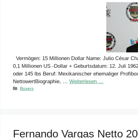
Vermögen: 15 Millionen Dollar Name: Julio César Chá
0,1 Millionen US -Dollar + Geburtsdatum: 12. Juli 196
oder 145 lbs Beruf: Mexikanischer ehemaliger Profibo
NettowertBiographie, …
Weiterlesen …
Kategorien
Boxers
Fernando Vargas Netto 2